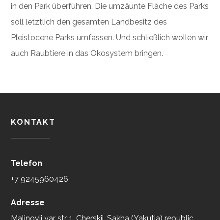
in den Park überführen. Die umzäunte Fläche des Parks
soll letztlich den gesamten Landbesitz des
Pleistocene Parks umfassen. Und schließlich wollen wir
auch Raubtiere in das Ökosystem bringen.
KONTAKT
Telefon
+7 9245960426
Adresse
Malinovii yar str. 1, Cherskii, Sakha (Yakutia) republic,